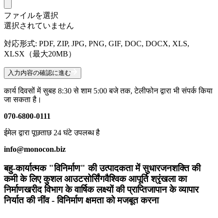
ファイルを選択
選択されていません
対応形式: PDF, ZIP, JPG, PNG, GIF, DOC, DOCX, XLS,
XLSX（最大20MB）
入力内容の確認に進む
कार्य दिवसों में सुबह 8:30 से शाम 5:00 बजे तक, टेलीफोन द्वारा भी संपर्क किया
जा सकता है।
070-6800-0111
ईमेल द्वारा पूछताछ 24 घंटे उपलब्ध है
info@monocon.biz
बहु-कार्यात्मक "विनिर्माण" की उत्पादकता में सुधार
जनशक्ति की
कमी के लिए कुशल आउटसोर्सिंग
वैश्विक आपूर्ति श्रृंखला का
निर्माण
खरीद विभाग के वार्षिक लक्ष्यों की प्राप्ति
जापान के व्यापार
निर्यात की नींव - विनिर्माण क्षमता को मजबूत करना