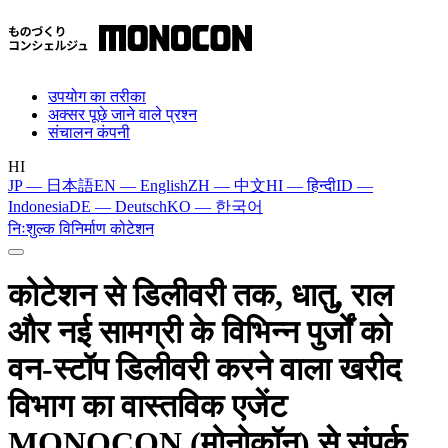
उपयोग का तरीका
अक्सर पूछे जाने वाले प्रश्न
संचालन कंपनी
HI
JP — 日本語
EN — English
ZH — 中文
HI — हिन्दी
ID —
Indonesia
DE — Deutsch
KO — 한국어
निःशुल्क विनिर्माण कोटेशन
कोटेशन से डिलीवरी तक, धातु, राल
और नई सामग्री के विभिन्न पुर्जों को
वन-स्टॉप डिलीवरी करने वाला खरीद
विभाग का वास्तविक एजेंट
MONOCON (मोनोकॉन) से संपर्क