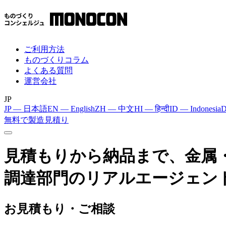
ご利用方法
ものづくりコラム
よくある質問
運営会社
JP
JP — 日本語
EN — English
ZH — 中文
HI — हिन्दी
ID — Indonesia
D
無料で製造見積り
見積もりから納品まで、金属
調達部門のリアルエージェン
お見積もり・ご相談