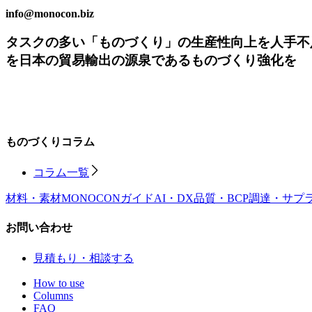
info@monocon.biz
タスクの多い「ものづくり」の生産性向上を
人手不
を
日本の貿易輸出の源泉であるものづくり強化を
ものづくりコラム
コラム一覧
材料・素材
MONOCONガイド
AI・DX
品質・BCP
調達・サプ
お問い合わせ
見積もり・相談する
How to use
Columns
FAQ