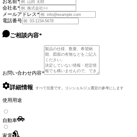
お名前
*
会社名
*
メールアドレス
*
電話番号
ご相談内容
*
お問い合わせ内容
*
詳細情報
すべて任意です。コンシェルジュ選定の参考にします
使用用途
自動車
家電