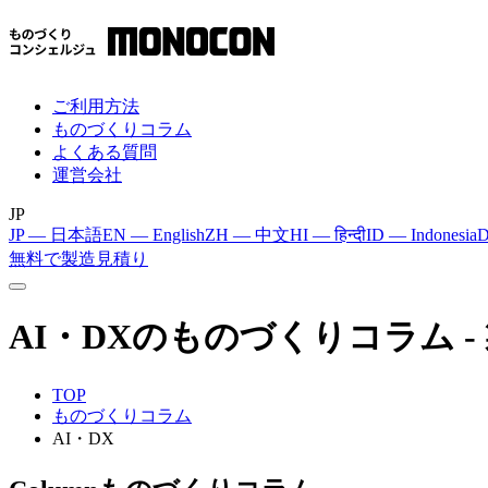
ご利用方法
ものづくりコラム
よくある質問
運営会社
JP
JP — 日本語
EN — English
ZH — 中文
HI — हिन्दी
ID — Indonesia
D
無料で製造見積り
AI・DX
のものづくりコラム 
TOP
ものづくりコラム
AI・DX