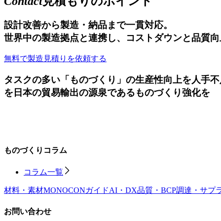
Contact
見積もりのポイント
設計改善から製造・納品まで一貫対応。
世界中の製造拠点と連携し、コストダウンと品質向
無料で製造見積りを依頼する
タスクの多い「ものづくり」の生産性向上を
人手不
を
日本の貿易輸出の源泉であるものづくり強化を
ものづくりコラム
コラム一覧
材料・素材
MONOCONガイド
AI・DX
品質・BCP
調達・サプ
お問い合わせ