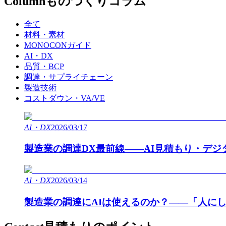
Column
ものづくりコラム
全て
材料・素材
MONOCONガイド
AI・DX
品質・BCP
調達・サプライチェーン
製造技術
コストダウン・VA/VE
AI・DX
2026/03/17
製造業の調達DX最前線——AI見積もり・デ
AI・DX
2026/03/14
製造業の調達にAIは使えるのか？——「人に