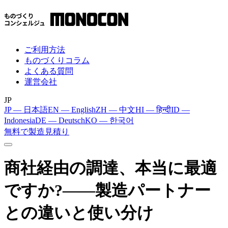
ご利用方法
ものづくりコラム
よくある質問
運営会社
JP
JP — 日本語
EN — English
ZH — 中文
HI — हिन्दी
ID —
Indonesia
DE — Deutsch
KO — 한국어
無料で製造見積り
商社経由の調達、本当に最適
ですか?——製造パートナー
との違いと使い分け