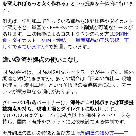
を変えればもっと安く作れる」
という提案を主体的に行いま
す。
例えば、切削加工で作っている部品を冷間圧造やダイカスト
に変えると、量産で30〜80%のコスト削減が可能なケースが
あります。工法転換によるコストダウンの考え方は
冷間圧
造・ダイカスト・MIM・焼結——量産部品の工法選択、正
しくできていますか?
で整理しています。
違い③ 海外拠点の使いこなし
国内の商社は、国内の取引先ネットワークが中心です。海外
調達も対応できますが、多くの場合は「日本の商社 → 現地
代理店 → 現地工場」という多段階の流通構造になり、マー
ジンが積み重なる傾向があります。
グローバル製造パートナーは、
海外に自社拠点または直接提
携拠点を持ち、現地工場とダイレクトに取引
します。
MONOCONはグループで20拠点以上の海外ネットワークを
持ち、国内・海外をフラットに比較検討できる体制です。
海外調達の国別の特徴と選び方は
海外調達の始め方——中