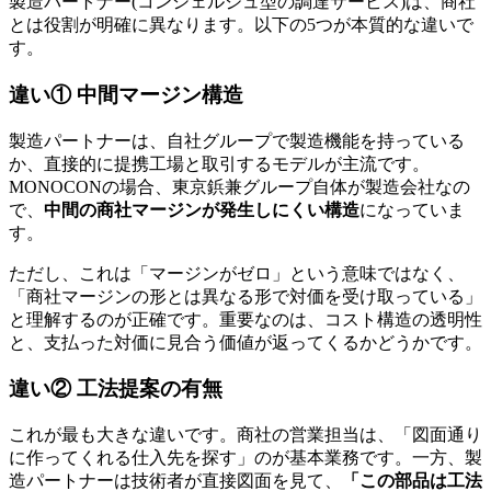
製造パートナー(コンシェルジュ型の調達サービス)は、商社
とは役割が明確に異なります。以下の5つが本質的な違いで
す。
違い① 中間マージン構造
製造パートナーは、自社グループで製造機能を持っている
か、直接的に提携工場と取引するモデルが主流です。
MONOCONの場合、東京鋲兼グループ自体が製造会社なの
で、
中間の商社マージンが発生しにくい構造
になっていま
す。
ただし、これは「マージンがゼロ」という意味ではなく、
「商社マージンの形とは異なる形で対価を受け取っている」
と理解するのが正確です。重要なのは、コスト構造の透明性
と、支払った対価に見合う価値が返ってくるかどうかです。
違い② 工法提案の有無
これが最も大きな違いです。商社の営業担当は、「図面通り
に作ってくれる仕入先を探す」のが基本業務です。一方、製
造パートナーは技術者が直接図面を見て、
「この部品は工法