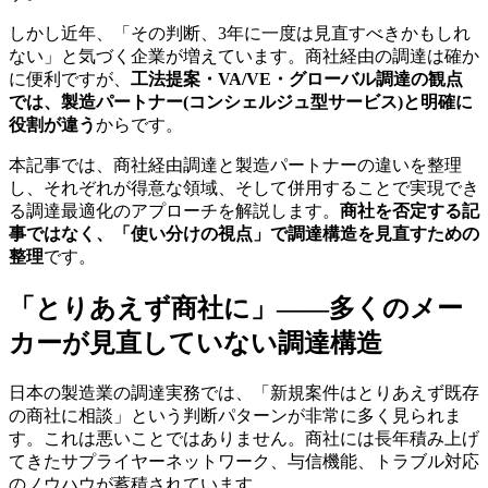
しかし近年、「その判断、3年に一度は見直すべきかもしれ
ない」と気づく企業が増えています。商社経由の調達は確か
に便利ですが、
工法提案・VA/VE・グローバル調達の観点
では、製造パートナー(コンシェルジュ型サービス)と明確に
役割が違う
からです。
本記事では、商社経由調達と製造パートナーの違いを整理
し、それぞれが得意な領域、そして併用することで実現でき
る調達最適化のアプローチを解説します。
商社を否定する記
事ではなく、「使い分けの視点」で調達構造を見直すための
整理
です。
「とりあえず商社に」——多くのメー
カーが見直していない調達構造
日本の製造業の調達実務では、「新規案件はとりあえず既存
の商社に相談」という判断パターンが非常に多く見られま
す。これは悪いことではありません。商社には長年積み上げ
てきたサプライヤーネットワーク、与信機能、トラブル対応
のノウハウが蓄積されています。