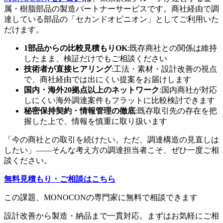
属・樹脂部品の製造パートナーサービスです。商社経由で調
達している部品の「セカンドオピニオン」としてご利用いた
だけます。
1部品からの比較見積もりOK
:既存商社との関係は維持
したまま、検証だけでもご相談ください
技術者が直接ヒアリング
:工法・素材・設計改善の視点
で、商社経由では出にくい提案をお届けします
国内・海外20拠点以上のネットワーク
:国内商社が対応
しにくい海外調達案件もフラットに比較検討できます
秘密保持契約・情報管理の徹底
:既存取引先の存在を把
握した上で、情報を慎重に取り扱います
「今の商社との取引を続けたい。ただ、調達構造の見直しは
したい」——そんな考え方の調達担当者こそ、ぜひ一度ご相
談ください。
無料見積もり・ご相談はこちら
この課題、MONOCONの専門家に無料で相談できます
設計改善から製造・納品まで一貫対応。まずはお気軽にご相