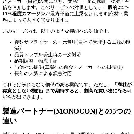
とメーカー(自社)の間に立ち、受発注・品質保証・物流・与
信を仲介します。このサービスの対価として、
一般的に5〜
15%程度のマージン
が最終単価に上乗せされます(商材・業
界によって大きく異なります)。
このマージンは、以下のような機能への対価です。
複数サプライヤーの一元管理(自社で管理する工数の削
減)
品質トラブル発生時の一次対応
納期調整・物流手配
与信枠の提供(工場への前金・メーカーへの掛売り)
長年の人脈による緊急対応
これらは紛れもなく価値のある機能です。ただし、
「商社が
得意としない機能」まで期待すると、割高な買い物になる
可
能性が出てきます。
製造パートナー(MONOCON)との5つの
違い