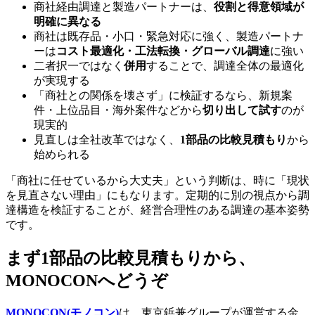
商社経由調達と製造パートナーは、
役割と得意領域が
明確に異なる
商社は既存品・小口・緊急対応に強く、製造パートナ
ーは
コスト最適化・工法転換・グローバル調達
に強い
二者択一ではなく
併用
することで、調達全体の最適化
が実現する
「商社との関係を壊さず」に検証するなら、新規案
件・上位品目・海外案件などから
切り出して試す
のが
現実的
見直しは全社改革ではなく、
1部品の比較見積もり
から
始められる
「商社に任せているから大丈夫」という判断は、時に「現状
を見直さない理由」にもなります。定期的に別の視点から調
達構造を検証することが、経営合理性のある調達の基本姿勢
です。
まず1部品の比較見積もりから、
MONOCONへどうぞ
MONOCON(モノコン)
は、東京鋲兼グループが運営する金