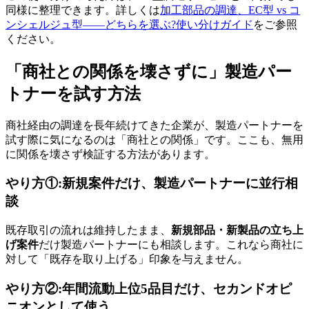
同様に整理できます。詳しくは
加工部品の調達、EC型 vs コ
ンシェルジュ型——どちらを選ぶ?使い分けガイド
をご参照
ください。
「商社との関係を壊さずに」製造パー
トナーを試す方法
商社経由の調達を長年続けてきた企業が、製造パートナーを
試す際に気になるのは「商社との関係」です。ここも、無用
に関係を壊さず検証する方法があります。
やり方①:新規案件だけ、製造パートナーに並行相
談
既存取引の流れは維持したまま、
新規部品・新製品の立ち上
げ案件
だけ製造パートナーにも相談します。これなら商社に
対して「既存を取り上げる」印象を与えません。
やり方②:年間流動上位5品目だけ、セカンドオピ
ニオンとして使う