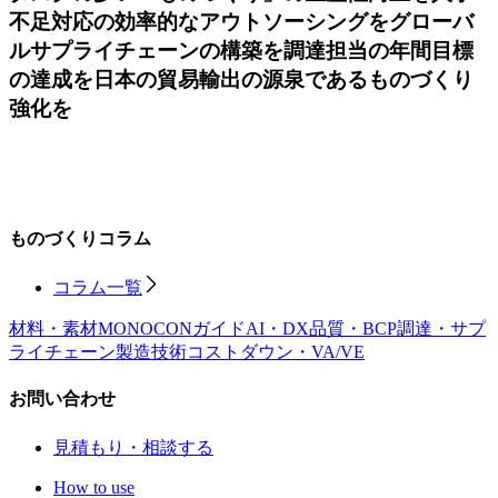
不足対応の効率的なアウトソーシングを
グローバ
ルサプライチェーンの構築を
調達担当の年間目標
の達成を
日本の貿易輸出の源泉であるものづくり
強化を
ものづくりコラム
コラム一覧
材料・素材
MONOCONガイド
AI・DX
品質・BCP
調達・サプ
ライチェーン
製造技術
コストダウン・VA/VE
お問い合わせ
見積もり・相談する
How to use