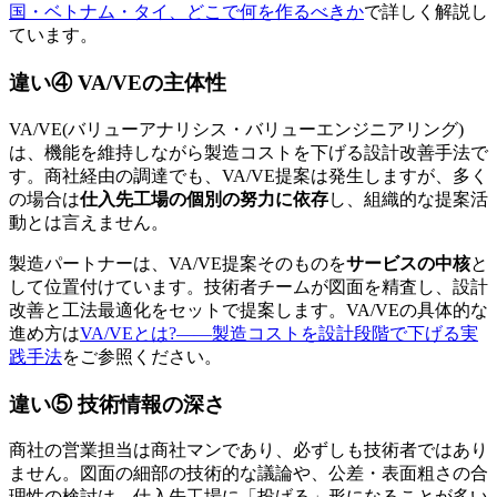
国・ベトナム・タイ、どこで何を作るべきか
で詳しく解説し
ています。
違い④ VA/VEの主体性
VA/VE(バリューアナリシス・バリューエンジニアリング)
は、機能を維持しながら製造コストを下げる設計改善手法で
す。商社経由の調達でも、VA/VE提案は発生しますが、多く
の場合は
仕入先工場の個別の努力に依存
し、組織的な提案活
動とは言えません。
製造パートナーは、VA/VE提案そのものを
サービスの中核
と
して位置付けています。技術者チームが図面を精査し、設計
改善と工法最適化をセットで提案します。VA/VEの具体的な
進め方は
VA/VEとは?——製造コストを設計段階で下げる実
践手法
をご参照ください。
違い⑤ 技術情報の深さ
商社の営業担当は商社マンであり、必ずしも技術者ではあり
ません。図面の細部の技術的な議論や、公差・表面粗さの合
理性の検討は、仕入先工場に「投げる」形になることが多い