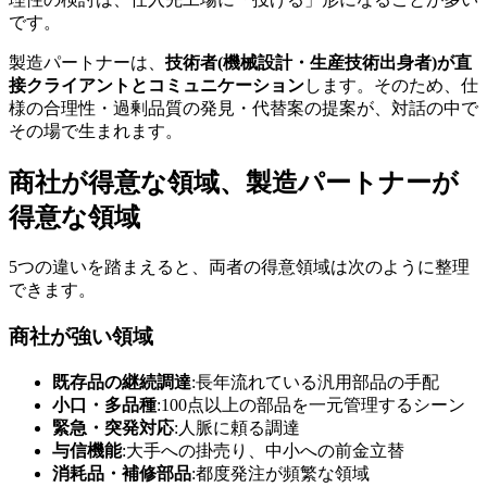
です。
製造パートナーは、
技術者(機械設計・生産技術出身者)が直
接クライアントとコミュニケーション
します。そのため、仕
様の合理性・過剰品質の発見・代替案の提案が、対話の中で
その場で生まれます。
商社が得意な領域、製造パートナーが
得意な領域
5つの違いを踏まえると、両者の得意領域は次のように整理
できます。
商社が強い領域
既存品の継続調達
:長年流れている汎用部品の手配
小口・多品種
:100点以上の部品を一元管理するシーン
緊急・突発対応
:人脈に頼る調達
与信機能
:大手への掛売り、中小への前金立替
消耗品・補修部品
:都度発注が頻繁な領域