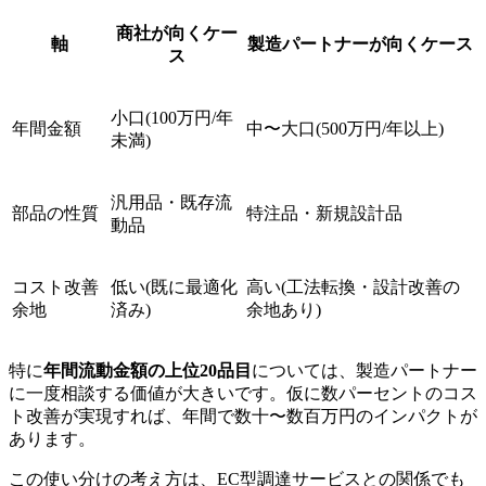
商社が向くケー
軸
製造パートナーが向くケース
ス
小口(100万円/年
年間金額
中〜大口(500万円/年以上)
未満)
汎用品・既存流
部品の性質
特注品・新規設計品
動品
コスト改善
低い(既に最適化
高い(工法転換・設計改善の
余地
済み)
余地あり)
特に
年間流動金額の上位20品目
については、製造パートナー
に一度相談する価値が大きいです。仮に数パーセントのコス
ト改善が実現すれば、年間で数十〜数百万円のインパクトが
あります。
この使い分けの考え方は、EC型調達サービスとの関係でも