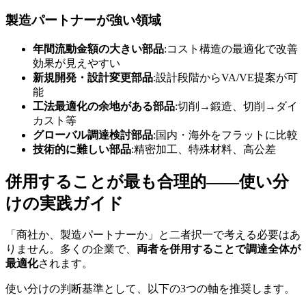
製造パートナーが強い領域
年間流動金額の大きい部品
:コスト構造の最適化で改善
効果が見えやすい
新規開発・設計変更部品
:設計段階からVA/VE提案が可
能
工法最適化の余地がある部品
:切削→鍛造、切削→ダイ
カスト等
グローバル調達検討部品
:国内・海外をフラットに比較
技術的に難しい部品
:精密加工、特殊材料、高公差
併用することが最も合理的——使い分
けの実践ガイド
「商社か、製造パートナーか」と二者択一で考える必要はあ
りません。多くの企業で、
両者を併用することで調達全体が
最適化
されます。
使い分けの判断基準として、以下の3つの軸を推奨します。