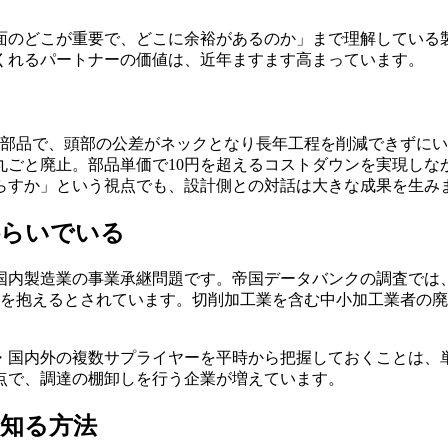
面のどこが重要で、どこに余裕があるのか」まで理解している
くれるパートナーの価値は、近年ますます高まっています。
軸部品で、頭部の公差がネックとなり長年工程を削減できずに
丸ごと廃止。部品単価で10円を超えるコストダウンを実現しな
らすか」という視点でも、設計側との対話は大きな成果を生み
揺らいでいる
内製造業の事業承継問題です。帝国データバンクの調査では、2
リスクを抱えるとされています。切削加工業を含む中小加工業者の
・国内外の複数サプライヤーを平時から把握しておくことは、
点で、調達の棚卸しを行う企業が増えています。
知る方法