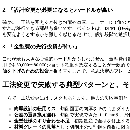
2. 「設計変更が必要になるとハードルが高い」
確かに、工法を変えると抜き勾配や肉厚、コーナーR（角の
すれば移行できる部品も多いです。ポイントは、
DFM（Desi
を変えようとするから難しく感じるだけで、設計段階で選択
3. 「金型費の先行投資が怖い」
これが最も大きな心理的ハードルかもしれません。金型費は数
用でも30,000〜80,000ショット程度を想定することが
価を下げるための投資
と捉え直すことで、意思決定のフレー
工法変更で失敗する典型パターンと、そ
一方で、工法変更にはリスクもあります。過去の失敗事例と
肉厚設計の転用ミス
：切削図面の肉厚をそのままダイカ
公差の置き換え漏れ
：切削で実現できた±0.01mm
金型仕様のすり合わせ不足
：初期量産で金型を修正する
材料グレードの見落とし
：切削用の快削鋼を前提に図面