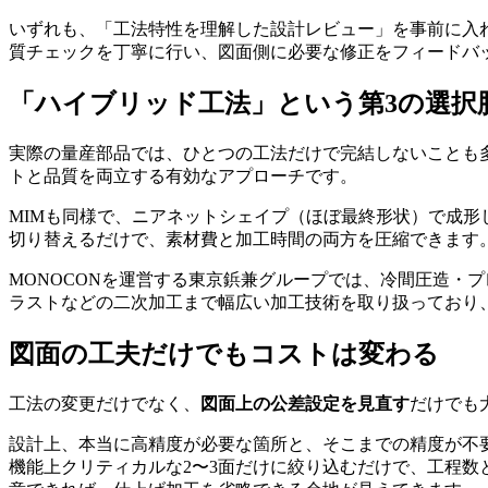
いずれも、「工法特性を理解した設計レビュー」を事前に入れ
質チェックを丁寧に行い、図面側に必要な修正をフィードバ
「ハイブリッド工法」という第3の選択
実際の量産部品では、ひとつの工法だけで完結しないことも
トと品質を両立する有効なアプローチです。
MIMも同様で、ニアネットシェイプ（ほぼ最終形状）で成
切り替えるだけで、素材費と加工時間の両方を圧縮できます
MONOCONを運営する東京鋲兼グループでは、冷間圧造・
ラストなどの二次加工まで幅広い加工技術を取り扱っており
図面の工夫だけでもコストは変わる
工法の変更だけでなく、
図面上の公差設定を見直す
だけでも
設計上、本当に高精度が必要な箇所と、そこまでの精度が不要
機能上クリティカルな2〜3面だけに絞り込むだけで、工程数