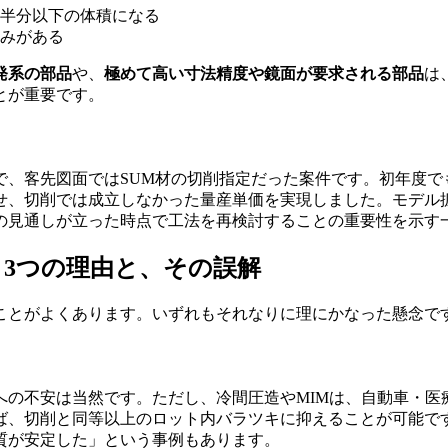
半分以下の体積になる
みがある
発系の部品
や、
極めて高い寸法精度や鏡面が要求される部品
は
とが重要です。
で、客先図面ではSUM材の切削指定だった案件です。初年度で
せ、切削では成立しなかった量産単価を実現しました。モデル
の見通しが立った時点で工法を再検討することの重要性を示す
3つの理由と、その誤解
ことがよくあります。いずれもそれなりに理にかなった懸念で
への不安は当然です。ただし、冷間圧造やMIMは、自動車・医
ば、切削と同等以上のロット内バラツキに抑えることが可能で
質が安定した」という事例もあります。