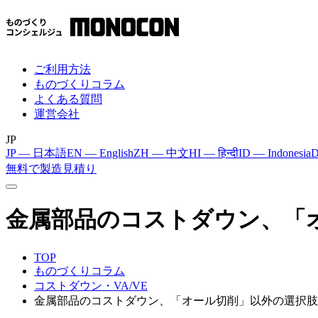
ご利用方法
ものづくりコラム
よくある質問
運営会社
JP
JP — 日本語
EN — English
ZH — 中文
HI — हिन्दी
ID — Indonesia
D
無料で製造見積り
金属部品のコストダウン、「
TOP
ものづくりコラム
コストダウン・VA/VE
金属部品のコストダウン、「オール切削」以外の選択肢