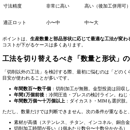
寸法精度
非常に高い
高い（後加工併用可
適正ロット
小〜中
中〜大
ポイントは、
生産数量と部品形状に応じて最適な工法が変わ
コストが下がるケースは多くあります。
工法を切り替えるべき「数量と形状」の
「切削以外の工法」を検討する際、最初に悩むのは「どのく
目安が使われることが多いです。
年間数百〜数千個
：切削加工が無難。金型投資は回収し
年間1万個前後
：冷間圧造・プレスの検討ライン。ねじ
年間数万個〜十万個以上
：ダイカスト・MIMも選択肢
ただし、数量だけでは判断できません。次の条件が重なると
素材が高価（ステンレス、チタン、インコネル、銅合金
切削加工時間が長い（1個あたり数分〜十数分かかる）