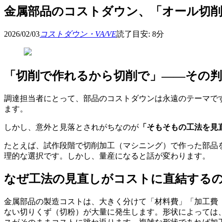
金属部品のコストダウン、「オール切
2026/02/03
コストダウン・VA/VE
読了目安:
8
分
「切削で作れるから切削で」——その
調達担当者にとって、部品のコストダウンは永遠のテーマで
ます。
しかし、意外と見落とされがちなのが
「そもそもの工法を見
たとえば、試作段階で切削加工（マシニング）で作った部品
理的な選択です。しかし、量産になると話が変わります。
なぜ工法の見直しがコストに直結する
金属部品の製造コストは、大きく分けて「材料費」「加工費
ない切りくず（切粉）が大量に発生します。形状によっては