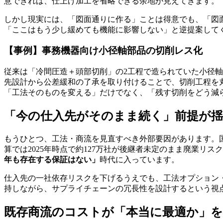
意できれば、仕上げ加工を省略できる余地が見えてきます。
しかし現実には、「図面通りに作る」ことは得意でも、「図
「ここはもう少し緩めても機能に影響しない」と逆提案して
【事例】事務機器向け小径軸部品の切削レス化
従来は「冷間圧造＋頭部切削」の2工程で造られていた小径
先設計から公差緩和の了承を取り付けることで、切削工程を
「工法そのものを変える」だけでなく、「残す切削をどう減
「今の仕入先がそのまま続く」前提が
もうひとつ、工法・商流を見直すべき外部要因があります。国
算では2025年時点で約127万社が後継者未定のまま廃業
年も存在する保証はない」
時代に入っています。
仕入先の一社依存リスクを下げるうえでも、工法オプション
持しながら、サプライチェーンの冗長性を設計するという視
既存商流のコストが「本当に最適か」を