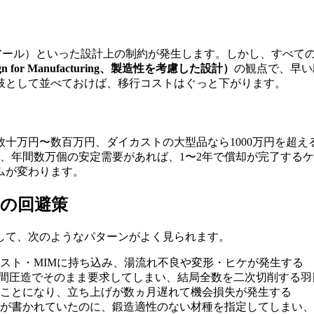
アール）といった設計上の制約が発生します。しかし、すべて
gn for Manufacturing、製造性を考慮した設計）
の観点で、早い
肢として並べておけば、移行コストはぐっと下がります。
十万円〜数百万円、ダイカストの大型品なら1000万円を超え
一般的で、年間数万個の安定需要があれば、1〜2年で償却が完了
ムが変わります。
の回避策
して、次のようなパターンがよく見られます。
スト・MIMに持ち込み、湯流れ不良や変形・ヒケが発生する
を、冷間圧造でそのまま要求してしまい、結局全数を二次切削する
ことになり、立ち上げが数ヵ月遅れて機会損失が発生する
が書かれていたのに、鍛造適性のない材種を指定してしまい、