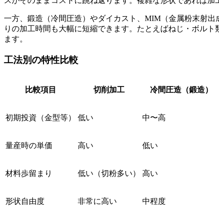
スがそのままコストに跳ね返ります。複雑な形状であれば加
一方、鍛造（冷間圧造）やダイカスト、MIM（金属粉末射
りの加工時間も大幅に短縮できます。たとえばねじ・ボルト
ます。
工法別の特性比較
比較項目
切削加工
冷間圧造（鍛造）
初期投資（金型等）
低い
中〜高
量産時の単価
高い
低い
材料歩留まり
低い（切粉多い）
高い
形状自由度
非常に高い
中程度