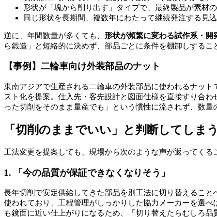
形状が「塊から削り出す」タイプで、最終製品が素材の
同じ形状を長期間、複数年にわたって継続発注する見込
逆に、年間数量が多くても、
形状が頻繁に変わる試作系・開
ら鍛造」と短絡的に決めず、部品ごとに条件を棚卸しするこ
【事例】二輪車向け外装部品のナット
東南アジアで生産される二輪車の外装部品に使われるナット
スト化を提案。仕入先・客先設計と図面仕様を直接すり合わ
った切削をそのまま量産でも」という慣性に流されず、数量
「切削のままでいい」と判断してしまう
工法変更を提案しても、現場から次のような声が返ってくる
1. 「今の品質が保証できなくなりそう」
長年切削で安定供給してきた部品を別工法に切り替えること
使われており、工程管理がしっかりした協力メーカーを選べ
も鏡面に近い仕上がりになるため、「切り替えたらむしろ品