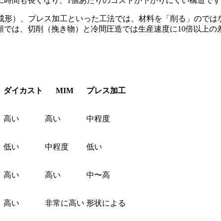
工時間も長くなり、1個あたりのコストが下がりにくい構造で
出成形）、プレス加工といった工法では、材料を「削る」のでは
類では、切削（挽き物）と冷間圧造では生産速度に10倍以上の
ダイカスト
MIM
プレス加工
高い
高い
中程度
低い
中程度
低い
高い
高い
中〜高
高い
非常に高い
形状による